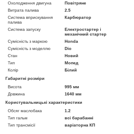
Охолодження двигуна
Повітряне
Витрата палива
2.5
Система вприскування
Карбюратор
палива
Система запуску
Електростартер і
механічний стартер
Сумісність з маркою
Honda
Сумісність з моделлю
Dio
Стан
Новий
Тип
Мопед
Колір
Білий
Габаритні розміри
Висота
995 мм
Довжина
1640 мм
Користувальницькі характеристики
Обсяг маслобака
1.2
Тип гальм
всі барабанні
Тип трансмісії
варіаторна КП