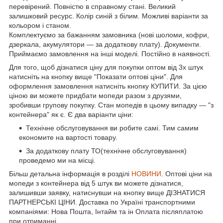
перевірений. Повністю в справному стані. Великий
залишковий ресурс. Колір синій з білим. Можливі варіанти за
кольором і станом.
Комплектуємо за бажанням замовника (нові шоломи, кофри,
дзеркала, акумулятори ― за додаткову плату). Документи.
Приймаємо замовлення на інші моделі. Постійно в наявності.
Для того, щоб дізнатися ціну для покупки оптом від 3х штук
натисніть на кнопку вище "Показати оптові ціни". Для
оформлення замовлення натисніть кнопку КУПИТИ. За цією
ціною ви можете придбати мопеди разом з друзями,
зробивши групову покупку. Стан мопедів в цьому випадку ― "з
контейнера" як є. Є два варіанти ціни:
Технічне обслуговування ви робите самі. Тим самим
економите на вартості товару.
За додаткову плату ТО(технічне обслуговування)
проведемо ми на місці.
Більш детальна інформація в розділі
НОВИНИ
. Оптові ціни на
мопеди з контейнера від 5 штук ви можете дізнатися,
залишивши заявку, натиснувши на кнопку вище ДІЗНАТИСЯ
ПАРТНЕРСЬКІ ЦІНИ. Доставка по Україні транспортними
компаніями: Нова Пошта, Інтайм та ін Оплата післяплатою
при отриманні.