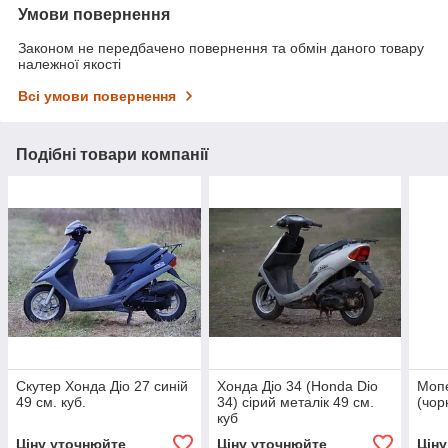
Умови повернення
Законом не передбачено повернення та обмін даного товару
належної якості
Всі умови повернення
Подібні товари компанії
Скутер Хонда Діо 27 синій
Хонда Діо 34 (Honda Dio
Мопе
49 см. куб.
34) сірий металік 49 см.
(чор
куб
Ціну уточнюйте
Ціну уточнюйте
Цін