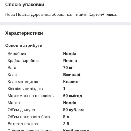
Спосіб упаковки
Нова Пошта: Дерев'яна обрешітка. Інтайм: Картон+плівка.
Характеристики
Основні атрибути
Виробник
Honda
Країна виробник
Японія
Вага
70 кг
Клас
Вживані
Клас мотоцикла
Класик
Кількість циліндрів
1
Максимальна швидкість
60 км/год
Марка
Honda
Об'єм двигуна
50 куб. см
Об'єм паливного бака
5 л
Витрата палива
2.5
Система вприскування
Карбюратор