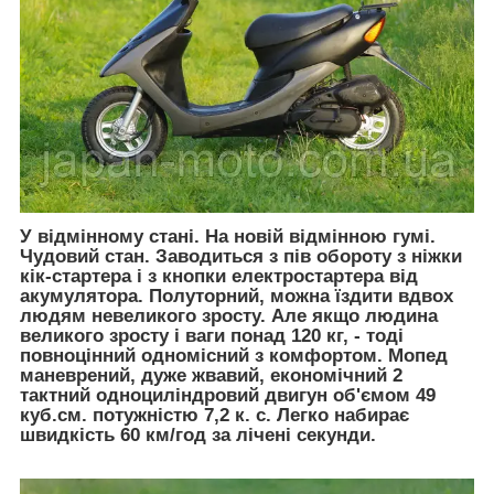
У відмінному стані. На новій відмінною гумі.
Чудовий стан. Заводиться з пів обороту з ніжки
кік-стартера і з кнопки електростартера від
акумулятора. Полуторний, можна їздити вдвох
людям невеликого зросту. Але якщо людина
великого зросту і ваги понад 120 кг, - тоді
повноцінний одномісний з комфортом. Мопед
маневрений, дуже жвавий, економічний 2
тактний одноциліндровий двигун об'ємом 49
куб.см. потужністю 7,2 к. с. Легко набирає
швидкість 60 км/год за лічені секунди.