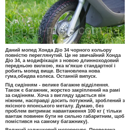
Даний мопед Хонда Діо 34 чорного кольору
повністю переглянутий. Це не звичайний Хонда
Діо 34, а модифікація з новою длинноходовий
передньою вилкою, яка м'якше стандартної і
робить мопед вище. Встановлена нова
гума,обидва колеса. Останній випуск.
Під сидінням - велике багажне відділення.
Також є багажник, жорстко закріплений на рамі
за сидінням. Хоча з вигляду здається він
ніжним, насправді досить потужний, зроблений з
якісного японського металу. Думаю, без
проблем витримає навантаження 100 кг ( тільки
вантаж повинен бути не сильно габаритним, щоб
помістився на самому багажнику).
Великий залишковий моторесурс. Проведена