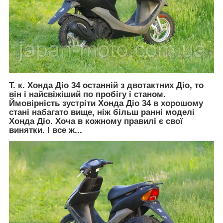
Т. к. Хонда Діо 34 останній з двотактних Діо, то
він і найсвіжіший по пробігу і станом.
Ймовірність зустріти
Хонда Діо 34
в хорошому
стані набагато вище, ніж більш ранні моделі
Хонда Діо. Хоча в кожному правилі є свої
винятки. І все ж...