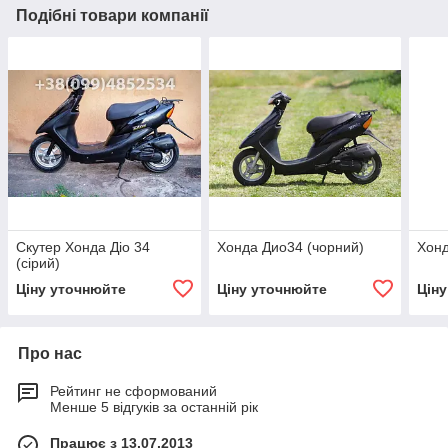
Подібні товари компанії
Скутер Хонда Діо 34
Хонда Дио34 (чорний)
Хонд
(сірий)
Ціну уточнюйте
Ціну уточнюйте
Цін
Про нас
Рейтинг не сформований
Менше 5 відгуків за останній рік
Працює з 13.07.2013