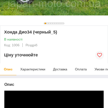
Хонда Дио34 (черный_5)
В наявності
Код: 1006
Роздріб
Ціну уточнюйте
Опис
Характеристики
Доставка
Оплата
Умови п
Опис