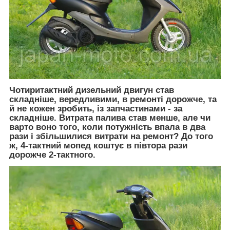
Чотиритактний дизельний двигун став
складніше, вередливими, в ремонті дорожче, та
й не кожен зробить, із запчастинами - за
складніше. Витрата палива став менше, але чи
варто воно того, коли потужність впала в два
рази і збільшилися витрати на ремонт? До того
ж, 4-тактний мопед коштує в півтора рази
дорожче 2-тактного.