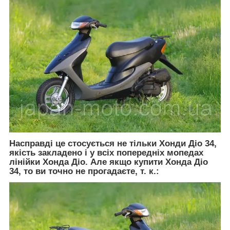
Насправді це стосується не тільки
Хонди Діо 34,
якість закладено і у всіх попередніх мопедах
лінійки Хонда Діо. Але якщо
купити Хонда Діо
34
, то ви точно не прогадаєте, т. к.: