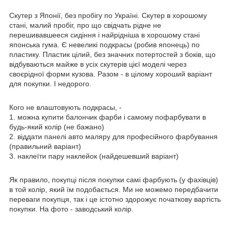
Скутер з Японії, без пробігу по Україні. Скутер в хорошому
стані, малий пробіг, про що свідчать рідне не
перешивавшееся сидіння і найрідніша в хорошому стані
японська гума. Є невеликі подкрасы (робив японець) по
пластику. Пластик цілий, без значних потертостей з боків, що
відбуваються майже в усіх скутерів цієї моделі через
своєрідної форми кузова. Разом - в цілому хороший варіант
для покупки. І недорого.
Кого не влаштовують подкрасы, -
1. можна купити балончик фарби і самому пофарбувати в
будь-який колір (не бажано)
2. віддати панелі авто маляру для професійного фарбування
(правильний варіант)
3. наклеїти пару наклейок (найдешевший варіант)
Як правило, покупці після покупки самі фарбують (у фахівців)
в той колір, який їм подобається. Ми не можемо передбачити
переваги покупця, так і це істотно здорожує початкову вартість
покупки. На фото - заводський колір.