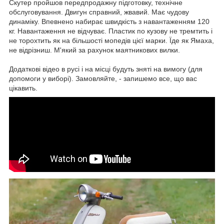
Скутер пройшов передпродажну підготовку, технічне
обслуговування. Двигун справний, жвавий. Має чудову
динаміку. Впевнено набирає швидкість з навантаженням 120
кг. Навантаження не відчуває. Пластик по кузову не тремтить і
не торохтить як на більшості мопедів цієї марки. Їде як Ямаха,
не відрізниш. М'який за рахунок маятникових вилки.
Додаткові відео в русі і на місці будуть зняті на вимогу (для
допомоги у виборі). Замовляйте, - запишемо все, що вас
цікавить.