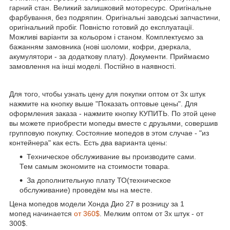
гарний стан. Великий залишковий моторесурс. Оригінальне
фарбування, без подряпин. Оригінальні заводські запчастини,
оригінальний пробіг. Повністю готовий до експлуатації.
Можливі варіанти за кольором і станом. Комплектуємо за
бажанням замовника (нові шоломи, кофри, дзеркала,
акумулятори - за додаткову плату). Документи. Приймаємо
замовлення на інші моделі. Постійно в наявності.
Для того, чтобы узнать цену для покупки оптом от 3х штук
нажмите на кнопку выше "Показать оптовые цены". Для
оформления заказа - нажмите кнопку КУПИТЬ. По этой цене
вы можете приобрести мопеды вместе с друзьями, совершив
групповую покупку. Состояние мопедов в этом случае - "из
контейнера" как есть. Есть два варианта цены:
Техническое обслуживание вы производите сами.
Тем самым экономите на стоимости товара.
За дополнительную плату ТО(техническое
обслуживание) проведём мы на месте.
Цена мопедов модели Хонда Дио 27 в розницу за 1
мопед начинается
от 360$
. Мелким оптом от 3х штук - от
300$.