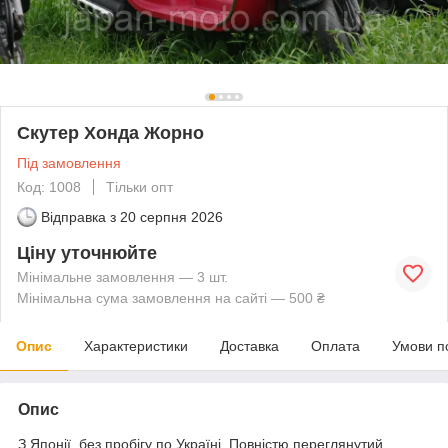
Скутер Хонда Жорно
Під замовлення
Код: 1008
Тільки опт
Відправка з
20 серпня 2026
Ціну уточнюйте
Мінімальне замовлення — 3 шт.
Мінімальна сума замовлення на сайті — 500 ₴
Опис
Характеристики
Доставка
Оплата
Умови п
Опис
З Японії, без пробігу по Україні. Повністю переглянутий,