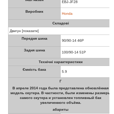
EBJ-JF28
Виробник
Honda
Складові
Двигун [показати]
Передня шина
90/90-14 46P
Задня шина
100/90-14 51P
Технічні характеристики
Ємність бака
5.9
Г
В апреле 2014 года была представлена обновлённая
модель скутера. В частности, были изменены размеры
самого скутера и установлен топливный бак
увеличенного объёма.
абариты