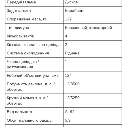
Передні гальма
Дискові
Задні гальма
Барабанні
Споряджена маса, кг
127
Тип двигуна
Бензиновий, інжекторний
Кількість тактів
4
Кількість клапанів на циліндр
2
Система охолодження
Рідинна
Число циліндрів /
1
розташування
Робочий об'єм двигуна, см
3
124
Потужність двигуна, л. с. /
12/8500
обертах
Крутний момент, н·м /
12/5250
обертах
Вид пального
АІ-92
Обсяг паливного бака, л
5.9