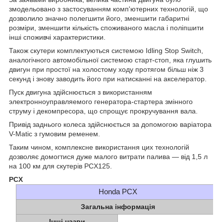
змодельовано з застосуванням комп'ютерних технологій, що
дозволило значно полегшити його, зменшити габаритні
розміри, зменшити кількість споживаного масла і поліпшити
інші споживчі характеристики.
Також скутери комплектуються системою Idling Stop Switch,
аналогічного автомобільної системою старт-стоп, яка глушить
двигун при простої на холостому ходу протягом більш ніж 3
секунд і знову заводить його при натисканні на акселератор.
Пуск двигуна здійснюється з використанням
электронноуправляемого генератора-стартера змінного
струму і декомпресора, що спрощує прокручування вала.
Привід заднього колеса здійснюється за допомогою варіатора
V-Matic з гумовим ременем.
Таким чином, комплексне використання цих технологій
дозволяє домогтися дуже малого витрати палива — від 1,5 л
на 100 км для скутерів PCX125.
PCX
Honda PCX
Загальна інформація
Інші назви