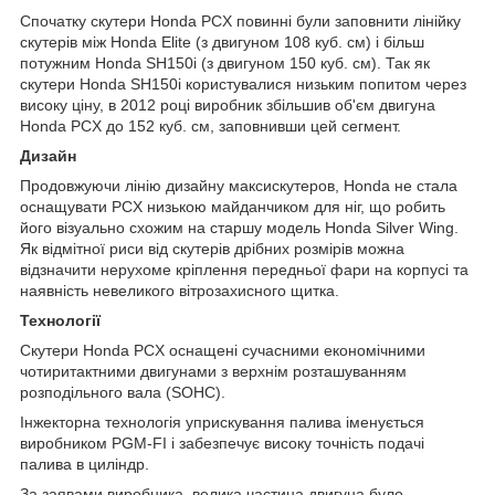
Спочатку скутери Honda PCX повинні були заповнити лінійку
скутерів між Honda Elite (з двигуном 108 куб. см) і більш
потужним Honda SH150i (з двигуном 150 куб. см). Так як
скутери Honda SH150i користувалися низьким попитом через
високу ціну, в 2012 році виробник збільшив об'єм двигуна
Honda PCX до 152 куб. см, заповнивши цей сегмент.
Дизайн
Продовжуючи лінію дизайну максискутеров, Honda не стала
оснащувати PCX низькою майданчиком для ніг, що робить
його візуально схожим на старшу модель Honda Silver Wing.
Як відмітної риси від скутерів дрібних розмірів можна
відзначити нерухоме кріплення передньої фари на корпусі та
наявність невеликого вітрозахисного щитка.
Технології
Скутери Honda PCX оснащені сучасними економічними
чотиритактними двигунами з верхнім розташуванням
розподільного вала (SOHC).
Інжекторна технологія уприскування палива іменується
виробником PGM-FI і забезпечує високу точність подачі
палива в циліндр.
За заявами виробника, велика частина двигуна було