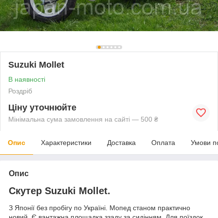
Suzuki Mollet
В наявності
Роздріб
Ціну уточнюйте
Мінімальна сума замовлення на сайті — 500 ₴
Опис
Характеристики
Доставка
Оплата
Умови п
Опис
Скутер Suzuki Mollet.
З Японії без пробігу по Україні. Мопед станом практично
новий. Є вантажна площадка ззаду за сидінням. Для поїздок