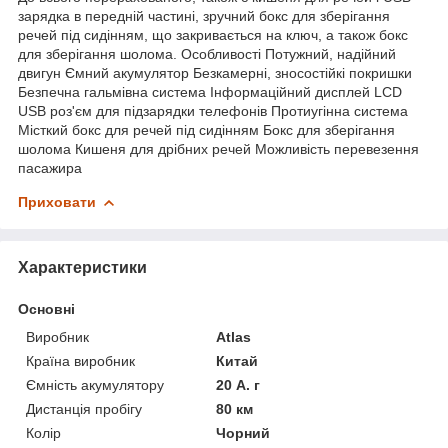
зарядка в передній частині, зручний бокс для зберігання
речей під сидінням, що закривається на ключ, а також бокс
для зберігання шолома. Особливості Потужний, надійний
двигун Ємний акумулятор Безкамерні, зносостійкі покришки
Безпечна гальмівна система Інформаційний дисплей LCD
USB роз'єм для підзарядки телефонів Протиугінна система
Місткий бокс для речей під сидінням Бокс для зберігання
шолома Кишеня для дрібних речей Можливість перевезення
пасажира
Приховати
Характеристики
Основні
Виробник
Atlas
Країна виробник
Китай
Ємність акумулятору
20 А. г
Дистанція пробігу
80 км
Колір
Чорний