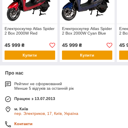
Електроскутер Atlas Spider
Електроскутер Atlas Spider
Елек
2 Box 2000W Red
2 Box 2000W Cyan Blue
2 Bo
45 999
45 999
45 
₴
₴
Купити
Купити
Про нас
Рейтинг не сформований
Менше 5 відгуків за останній рік
Працює з 13.07.2013
м. Київ
пер. Электриков, 17, Київ, Україна
Контакти