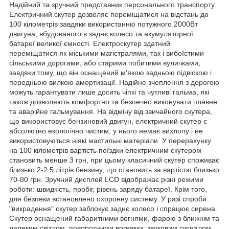
Надійний та зручний представник персонального транспорту.
Електричний скутер дозволяє переміщатися на відстань до
100 кілометрів завдяки використанню потужного 2000Вт
двигуна, вбудованого в заднє колесо та акумуляторної
батареї великої ємності. Електроскутер здатний
переміщатися як міськими магістралями, так і вибоїстими
сільськими дорогами, або старими побитими вуличками,
завдяки тому, що він оснащений м'якою задньою підвіскою і
передньою вилкою амортизації. Надійне зчеплення з дорогою
можуть гарантувати лише досить чіпкі та чутливі гальма, які
також дозволяють комфортно та безпечно виконувати плавне
та аварійне гальмування. На відміну від звичайного скутера,
що використовує бензиновий двигун, електричний скутер є
абсолютно екологічно чистим, у нього немає вихлопу і не
використовуються ніякі мастильні матеріали. У перерахунку
на 100 кілометрів вартість поїздки електричним скутером
становить менше 3 грн, при цьому класичний скутер споживає
близько 2-2.5 літрів бензину, що становить за вартістю близько
70-80 грн. Зручний дисплей LCD відображає різні режими
роботи: швидкість, пробіг, рівень заряду батареї. Крім того,
для безпеки встановлено охоронну систему. У разі спроби
"викрадення" скутер заблокує заднє колесо і спрацює сирена.
Скутер оснащений габаритними вогнями, фарою з ближнім та
далеким світлом, поворотними вогнями, звуковим сигналом.