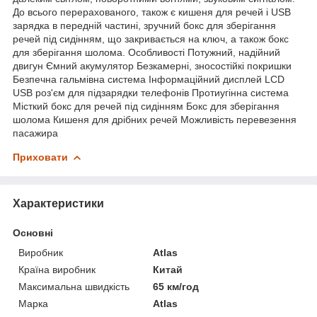
До всього перерахованого, також є кишеня для речей і USB
зарядка в передній частині, зручний бокс для зберігання
речей під сидінням, що закривається на ключ, а також бокс
для зберігання шолома. Особливості Потужний, надійний
двигун Ємний акумулятор Безкамерні, зносостійкі покришки
Безпечна гальмівна система Інформаційний дисплей LCD
USB роз'єм для підзарядки телефонів Протиугінна система
Місткий бокс для речей під сидінням Бокс для зберігання
шолома Кишеня для дрібних речей Можливість перевезення
пасажира
Приховати
Характеристики
Основні
Виробник
Atlas
Країна виробник
Китай
Максимальна швидкість
65 км/год
Марка
Atlas