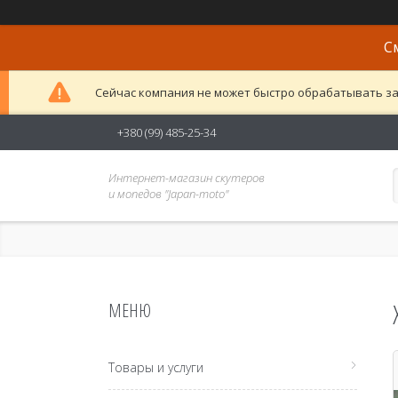
С
Сейчас компания не может быстро обрабатывать за
+380 (99) 485-25-34
Интернет-магазин скутеров
и мопедов "Japan-moto"
Товары и услуги