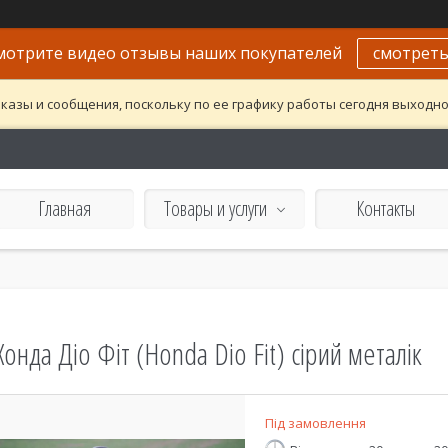
мотрите видео отзывы наших покупателей
смотрет
казы и сообщения, поскольку по ее графику работы сегодня выходн
Главная
Товары и услуги
Контакты
Хонда Діо Фіт (Honda Dio Fit) сірий металік
Під замовлення