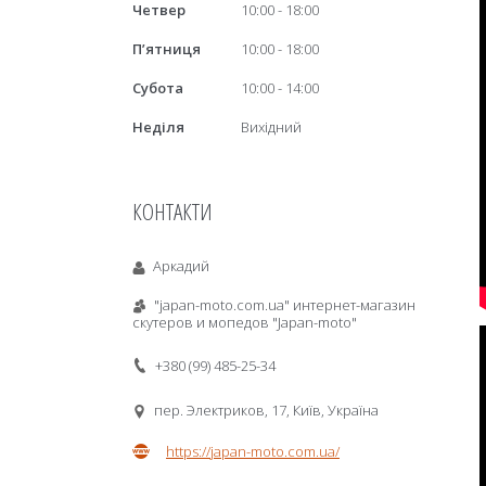
Четвер
10:00
18:00
Пʼятниця
10:00
18:00
Субота
10:00
14:00
Неділя
Вихідний
КОНТАКТИ
Аркадий
"japan-moto.com.ua" интернет-магазин
скутеров и мопедов "Japan-moto"
+380 (99) 485-25-34
пер. Электриков, 17, Київ, Україна
https://japan-moto.com.ua/