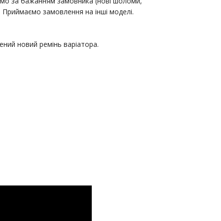
уємо за бажанням замовника (нові шоломи,
. Приймаємо замовлення на інші моделі.
ений новий ремінь варіатора.
и