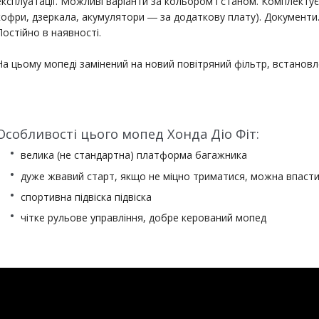
експлуатації. Можливі варіанти за кольором і станом. Комплект
кофри, дзеркала, акумулятори ― за додаткову плату). Документи
Постійно в наявності.
На цьому мопеді замінений на новий повітряний фільтр, встановл
Особливості цього мопед Хонда Діо Фіт:
велика (не стандартна) платформа багажника
дуже жвавий старт, якщо не міцно триматися, можна впаст
спортивна підвіска підвіска
чітке рульове управління, добре керований мопед