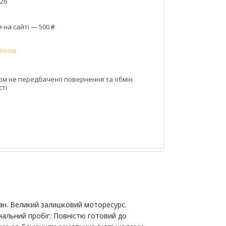
026
на сайті — 500 ₴
фоном
ом не передбачено повернення та обмін
сті
стан. Великий залишковий моторесурс.
нальний пробіг. Повністю готовий до