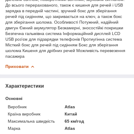
До всього перерахованого, також є кишеня для речей і USB
зарядка в передній частині, зручний бокс для зберігання
речей під сидінням, що закривається на ключ, а також бокс
для зберігання шолома. Особливості Потужний, надійний
двигун Ємний акумулятор Безкамерні, зносостійкі покришки
Безпечна гальмівна система Інформаційний дисплей LCD
USB роз'єм для підзарядки телефонів Протиугінна система
Місткий бокс для речей під сидінням Бокс для зберігання
шолома Кишеня для дрібних речей Можливість перевезення
пасажира
Приховати
Характеристики
Основні
Виробник
Atlas
Країна виробник
Китай
Максимальна швидкість
65 км/год
Марка
Atlas