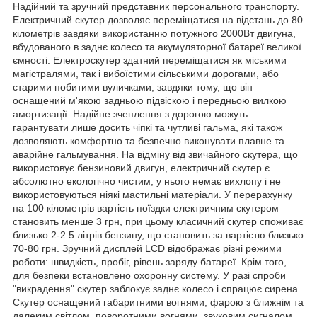
Надійний та зручний представник персонального транспорту.
Електричний скутер дозволяє переміщатися на відстань до 80
кілометрів завдяки використанню потужного 2000Вт двигуна,
вбудованого в заднє колесо та акумуляторної батареї великої
ємності. Електроскутер здатний переміщатися як міськими
магістралями, так і вибоїстими сільськими дорогами, або
старими побитими вуличками, завдяки тому, що він
оснащений м'якою задньою підвіскою і передньою вилкою
амортизації. Надійне зчеплення з дорогою можуть
гарантувати лише досить чіпкі та чутливі гальма, які також
дозволяють комфортно та безпечно виконувати плавне та
аварійне гальмування. На відміну від звичайного скутера, що
використовує бензиновий двигун, електричний скутер є
абсолютно екологічно чистим, у нього немає вихлопу і не
використовуються ніякі мастильні матеріали. У перерахунку
на 100 кілометрів вартість поїздки електричним скутером
становить менше 3 грн, при цьому класичний скутер споживає
близько 2-2.5 літрів бензину, що становить за вартістю близько
70-80 грн. Зручний дисплей LCD відображає різні режими
роботи: швидкість, пробіг, рівень заряду батареї. Крім того,
для безпеки встановлено охоронну систему. У разі спроби
"викрадення" скутер заблокує заднє колесо і спрацює сирена.
Скутер оснащений габаритними вогнями, фарою з ближнім та
далеким світлом, поворотними вогнями, звуковим сигналом.