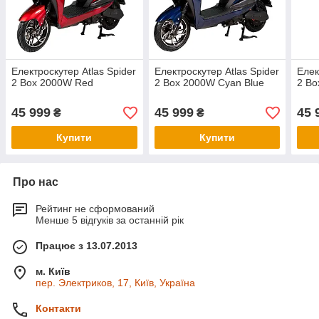
Електроскутер Atlas Spider
Електроскутер Atlas Spider
Елек
2 Box 2000W Red
2 Box 2000W Cyan Blue
2 Bo
45 999
45 999
45 
₴
₴
Купити
Купити
Про нас
Рейтинг не сформований
Менше 5 відгуків за останній рік
Працює з 13.07.2013
м. Київ
пер. Электриков, 17, Київ, Україна
Контакти