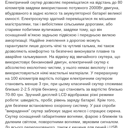
Електричний скутер дозволяє переміщатися на відстань до 80
кілометрів завдяки використанню потужного 2000Вт двигуна,
вбудованого в заднє колесо та акумуляторної батареї великої
ємності. Електроскутер здатний переміщатися як міськими
магістралями, так і вибоїстими сільськими дорогами, або
старими побитими вуличками, завдяки тому, що він
оснащений м'якою задньою підвіскою і передньою вилкою
амортизації. Надійне зчеплення з дорогою можуть
гарантувати лише досить чіпкі та чутливі гальма, які також
дозволяють комфортно та безпечно виконувати плавне та
аварійне гальмування. На відміну від звичайного скутера, що
використовує бензиновий двигун, електричний скутер є
абсолютно екологічно чистим, у нього немає вихлопу і не
використовуються ніякі мастильні матеріали. У перерахунку
на 100 кілометрів вартість поїздки електричним скутером
становить менше 3 грн, при цьому класичний скутер споживає
близько 2-2.5 літрів бензину, що становить за вартістю близько
70-80 грн. Зручний дисплей LCD відображає різні режими
роботи: швидкість, пробіг, рівень заряду батареї. Крім того,
для безпеки встановлено охоронну систему. У разі спроби
"викрадення" скутер заблокує заднє колесо і спрацює сирена.
Скутер оснащений габаритними вогнями, фарою з ближнім та
далеким світлом, поворотними вогнями, звуковим сигналом.
До всього перерахованого, також є кишеня для речей і USB