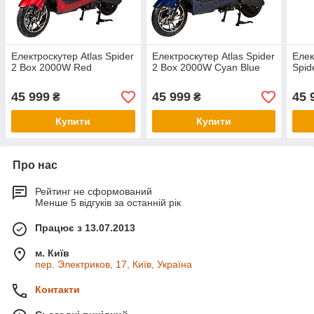
Електроскутер Atlas Spider
Електроскутер Atlas Spider
Елек
2 Box 2000W Red
2 Box 2000W Cyan Blue
Spid
45 999
45 999
45 
₴
₴
Купити
Купити
Про нас
Рейтинг не сформований
Менше 5 відгуків за останній рік
Працює з 13.07.2013
м. Київ
пер. Электриков, 17, Київ, Україна
Контакти