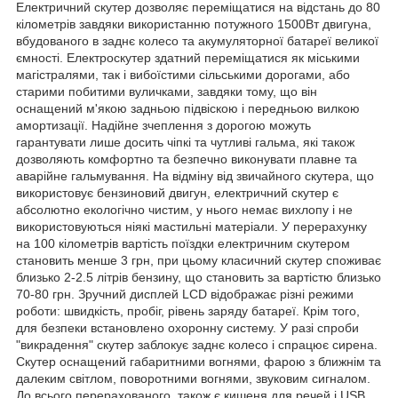
Електричний скутер дозволяє переміщатися на відстань до 80
кілометрів завдяки використанню потужного 1500Вт двигуна,
вбудованого в заднє колесо та акумуляторної батареї великої
ємності. Електроскутер здатний переміщатися як міськими
магістралями, так і вибоїстими сільськими дорогами, або
старими побитими вуличками, завдяки тому, що він
оснащений м'якою задньою підвіскою і передньою вилкою
амортизації. Надійне зчеплення з дорогою можуть
гарантувати лише досить чіпкі та чутливі гальма, які також
дозволяють комфортно та безпечно виконувати плавне та
аварійне гальмування. На відміну від звичайного скутера, що
використовує бензиновий двигун, електричний скутер є
абсолютно екологічно чистим, у нього немає вихлопу і не
використовуються ніякі мастильні матеріали. У перерахунку
на 100 кілометрів вартість поїздки електричним скутером
становить менше 3 грн, при цьому класичний скутер споживає
близько 2-2.5 літрів бензину, що становить за вартістю близько
70-80 грн. Зручний дисплей LCD відображає різні режими
роботи: швидкість, пробіг, рівень заряду батареї. Крім того,
для безпеки встановлено охоронну систему. У разі спроби
"викрадення" скутер заблокує заднє колесо і спрацює сирена.
Скутер оснащений габаритними вогнями, фарою з ближнім та
далеким світлом, поворотними вогнями, звуковим сигналом.
До всього перерахованого, також є кишеня для речей і USB