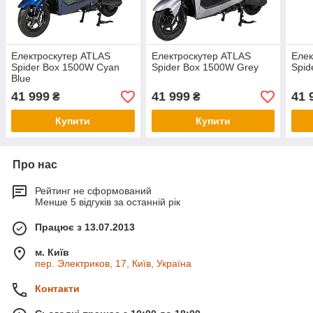
Електроскутер ATLAS
Електроскутер ATLAS
Елек
Spider Box 1500W Cyan
Spider Box 1500W Grey
Spid
Blue
41 999
41 999
41 
₴
₴
Купити
Купити
Про нас
Рейтинг не сформований
Менше 5 відгуків за останній рік
Працює з 13.07.2013
м. Київ
пер. Электриков, 17, Київ, Україна
Контакти