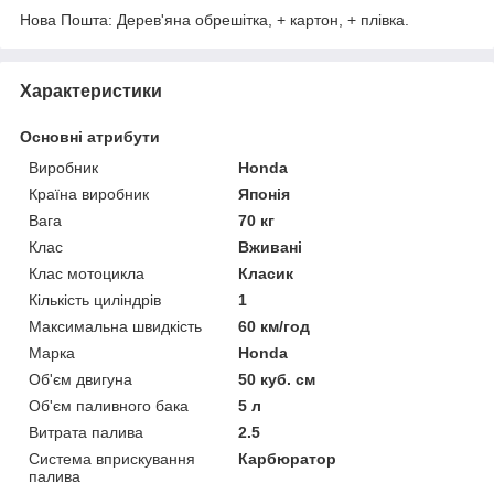
Нова Пошта: Дерев'яна обрешітка, + картон, + плівка.
Характеристики
Основні атрибути
Виробник
Honda
Країна виробник
Японія
Вага
70 кг
Клас
Вживані
Клас мотоцикла
Класик
Кількість циліндрів
1
Максимальна швидкість
60 км/год
Марка
Honda
Об'єм двигуна
50 куб. см
Об'єм паливного бака
5 л
Витрата палива
2.5
Система вприскування
Карбюратор
палива