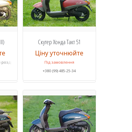
ll)
Скутер Хонда Такт 51
те
Ціну уточнюйте
в роздріб
Під замовлення
+380 (99) 485-25-34