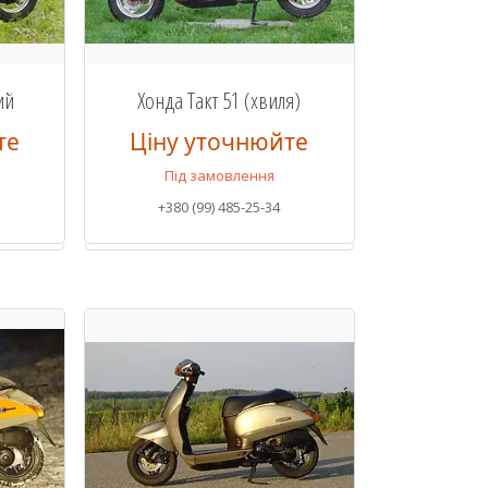
ий
Хонда Такт 51 (хвиля)
те
Ціну уточнюйте
Під замовлення
+380 (99) 485-25-34