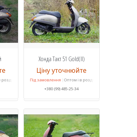
й
Хонда Такт 51 Gold(ll)
те
Ціну уточнюйте
в роздріб
Під замовлення
Оптом і в роздріб
+380 (99) 485-25-34