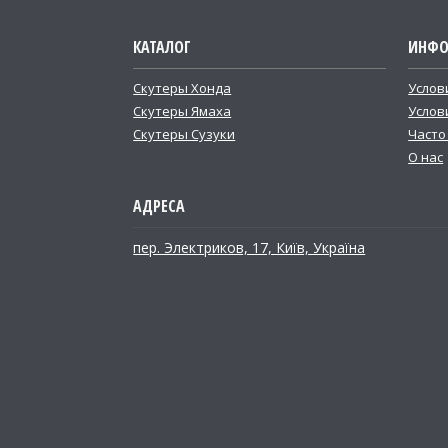
КАТАЛОГ
ИНФО
Скутеры Хонда
Услов
Скутеры Ямаха
Услов
Скутеры Сузуки
Часто
О нас
пер. Электриков, 17, Київ, Україна