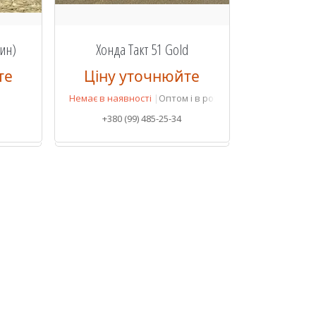
син)
Хонда Такт 51 Gold
те
Ціну уточнюйте
Немає в наявності
Оптом і в роздріб
+380 (99) 485-25-34