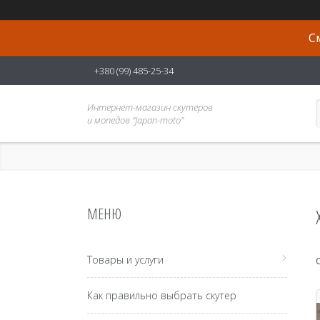
С
+380 (99) 485-25-34
Интернет-магазин скутеров
и мопедов "Japan-moto"
Товары и услуги
Как правильно выбрать скутер