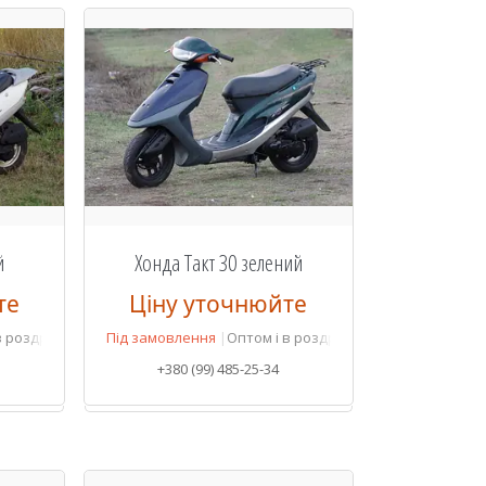
й
Хонда Такт 30 зелений
те
Ціну уточнюйте
в роздріб
Під замовлення
Оптом і в роздріб
+380 (99) 485-25-34