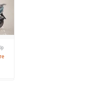
Up
те