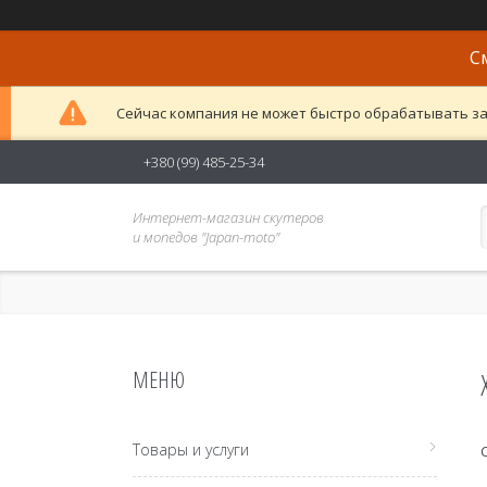
С
Сейчас компания не может быстро обрабатывать за
+380 (99) 485-25-34
Интернет-магазин скутеров
и мопедов "Japan-moto"
Товары и услуги