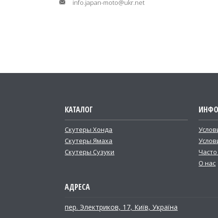
info.japan-moto@ukr.net
КАТАЛОГ
ИНФО
Скутеры Хонда
Услов
Скутеры Ямаха
Услов
Скутеры Сузуки
Часто
О нас
пер. Электриков, 17, Київ, Україна